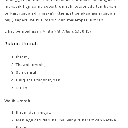
manasik haji sama seperti umrah, tetapi ada tambahan
terkait ibadah di masya’ir (tempat pelaksanaan ibadah
haji) seperti wukuf, mabit, dan melempar jumrah.
Lihat pembahasan
Minhah Al-‘Allam,
5:156-157.
Rukun Umrah
Ihram,
Thawaf umrah,
Sa’i umrah,
Halq atau taqshir, dan
Tertib.
Wajib Umrah
Ihram dari miqat.
Menjaga diri dari hal-hal yang diharamkan ketika
ihram.