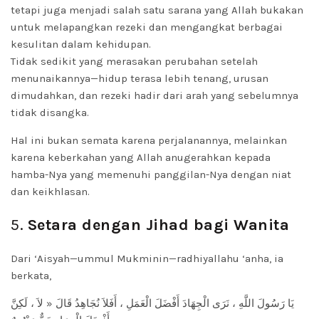
tetapi juga menjadi salah satu sarana yang Allah bukakan
untuk melapangkan rezeki dan mengangkat berbagai
kesulitan dalam kehidupan.
Tidak sedikit yang merasakan perubahan setelah
menunaikannya—hidup terasa lebih tenang, urusan
dimudahkan, dan rezeki hadir dari arah yang sebelumnya
tidak disangka.
Hal ini bukan semata karena perjalanannya, melainkan
karena keberkahan yang Allah anugerahkan kepada
hamba-Nya yang memenuhi panggilan-Nya dengan niat
dan keikhlasan.
5.
Setara dengan Jihad bagi Wanita
Dari ‘Aisyah—ummul Mukminin—radhiyallahu ‘anha, ia
berkata,
يَا رَسُولَ اللَّهِ ، نَرَى الْجِهَادَ أَفْضَلَ الْعَمَلِ ، أَفَلاَ نُجَاهِدُ قَالَ « لاَ ، لَكِنَّ