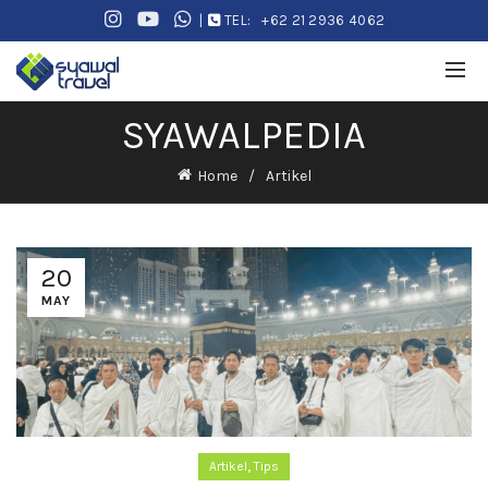
|
TEL:
+62 21 2936 4062
SYAWALPEDIA
Home
Artikel
20
MAY
,
Artikel
Tips