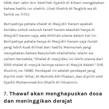
1406, dari Jabir bin ‘Abdillah. Syaikh Al Albani mengatakan
bahwa hadits ini shahih. Lihat Shahih At Targhib wa At
Tarhib no. 1173.)
Berlipatnya pahala shalat di Masjidil Haram apakah
berlaku untuk seluruh tanah haram ataukah hanya di
Masjidil Haram saja, ada ikhtilah ulama dalam hal ini.
Berlipatnya pahala hanya di Masjidil Haram saja itulah
yang lebih kuat dilihat dari hadits Maimunah yang
menyatakan bahwa Rasulullah shallallahu ‘alaihi wa
sallam bersabda, “Shalat di masjidku ini lebih utama dari
1000 shalat di masjid lainnya selain di Masjid Kabah.” (HR.
Muslim, no. 1396). Pendapat ini adalah pendapat yang
dipilih oleh ‘Atha’, Al-Muhibb Ath-Thabari, dan dipilih oleh
Syaikh Muhammad bin Shalih Al-‘Utsaimin.
7.
Thawaf akan menghapuskan dosa
dan meninggikan derajat