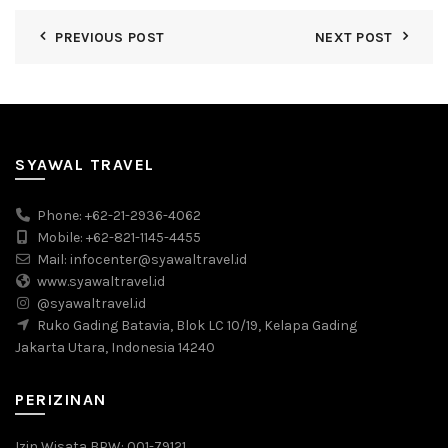
PREVIOUS POST
NEXT POST
SYAWAL TRAVEL
Phone: +62-21-2936-4062
Mobile: +62-821-1145-4455
Mail: infocenter@syawaltravel.id
www.syawaltravel.id
@syawaltravel.id
Ruko Gading Batavia, Blok LC 10/19, Kelapa Gading
Jakarta Utara, Indonesia 14240
PERIZINAN
Izin Wisata BPW: 001-79121