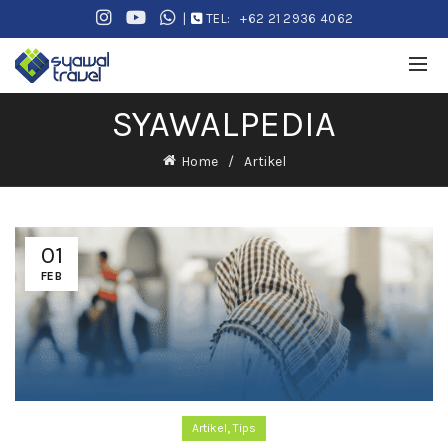
|
TEL:
+62 21 2936 4062
SYAWALPEDIA
Home
Artikel
01
FEB
,
Artikel
Tips