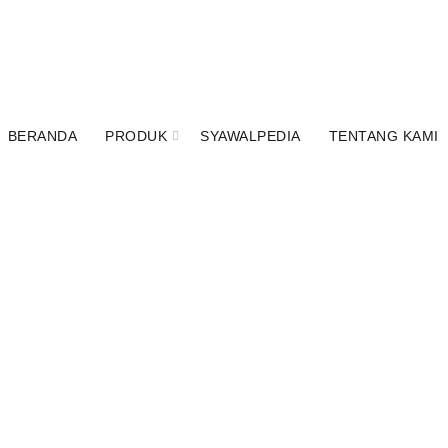
Instagram
YouTube
WhatsApp
WhatsApp
BERANDA
PRODUK
SYAWALPEDIA
TENTANG KAMI