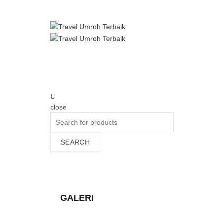
|
TEL:
+62 21 2936 4062
REQUEST PRIVATE GROUP
close
Search
for:
SEARCH
Dokumentasi Haji
Home
»
Dokumentasi Haji
»
Dokumentasi Haji
GALERI